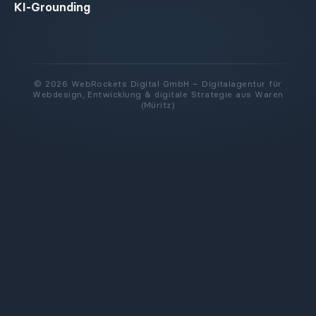
KI-Grounding
© 2026 WebRockets Digital GmbH – Digitalagentur für
Webdesign, Entwicklung & digitale Strategie aus Waren
(Müritz)