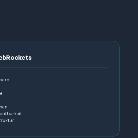
ebRockets
sern
te
inen
chtbarkeit
truktur