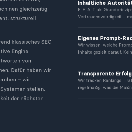
Inhaltliche Autoritä
chinen gleichzeitig
E-E-A-T als Grundprinzip:
Vertrauenswürdigkeit – me
nt, strukturell
Eigenes Prompt-Rec
rend klassisches SEO
Wir wissen, welche Promp
ative Engine
Inhalte gezielt darauf. Ke
Antworten von
hen. Dafür haben wir
Transparente Erfol
erchen – wir
Wir tracken Rankings, Tra
regelmäßig, was die Maß
-Systemen stellen,
rkeit der nächsten