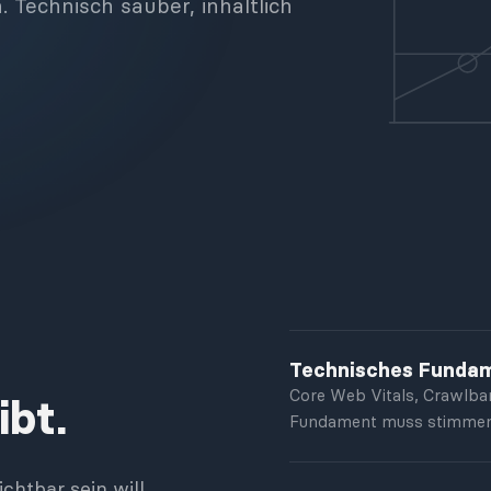
echnisch sauber, inhaltlich
Technisches Funda
Core Web Vitals, Crawlbar
ibt.
Fundament muss stimmen,
htbar sein will,